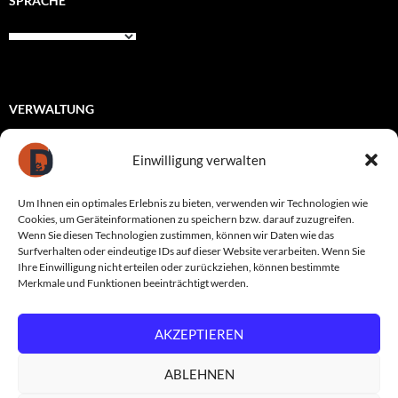
SPRACHE
VERWALTUNG
Registrieren
Einwilligung verwalten
Anmelden
Um Ihnen ein optimales Erlebnis zu bieten, verwenden wir Technologien wie
Eintrags-Feed
Cookies, um Geräteinformationen zu speichern bzw. darauf zuzugreifen.
Wenn Sie diesen Technologien zustimmen, können wir Daten wie das
Kommentar-Feed
Surfverhalten oder eindeutige IDs auf dieser Website verarbeiten. Wenn Sie
Ihre Einwilligung nicht erteilen oder zurückziehen, können bestimmte
WordPress.org
Merkmale und Funktionen beeinträchtigt werden.
AKZEPTIEREN
Datenschutzerklärung
Stolz präsentiert von WordPress
ABLEHNEN