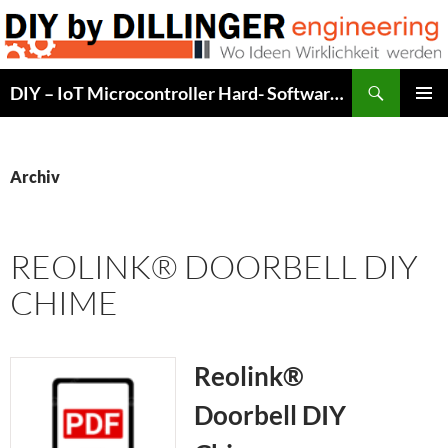
Zum
Inhalt
springen
Suchen
DIY – IoT Microcontroller Hard- Software Development
PRIMÄR
MENÜ
Archiv
REOLINK® DOORBELL DIY
CHIME
Reolink®
Doorbell DIY