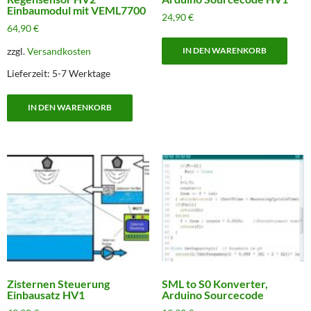
Einbaumodul mit VEML7700
24,90
€
64,90
€
zzgl.
Versandkosten
IN DEN WARENKORB
Lieferzeit:
5-7 Werktage
IN DEN WARENKORB
Zisternen Steuerung
SML to S0 Konverter,
Einbausatz HV1
Arduino Sourcecode