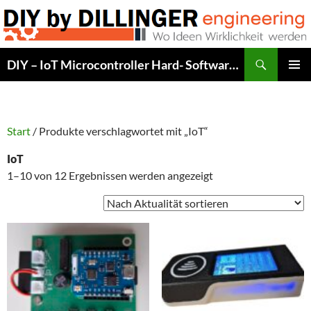
Zum
Inhalt
springen
Suchen
DIY – IoT Microcontroller Hard- Software Development
PRIMÄR
MENÜ
Start
/ Produkte verschlagwortet mit „IoT“
IoT
Nach
1–10 von 12 Ergebnissen werden angezeigt
Aktualität
sortiert