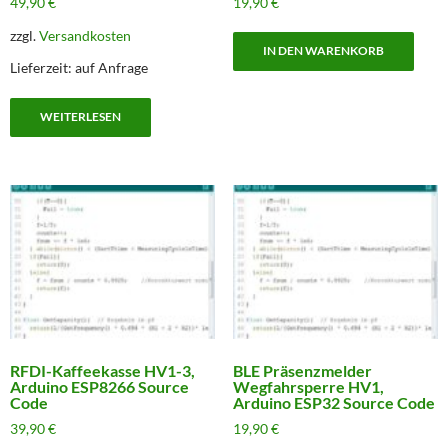
49,90
€
19,90
€
zzgl.
Versandkosten
IN DEN WARENKORB
Lieferzeit:
auf Anfrage
WEITERLESEN
RFDI-Kaffeekasse HV1-3,
BLE Präsenzmelder
Arduino ESP8266 Source
Wegfahrsperre HV1,
Code
Arduino ESP32 Source Code
39,90
€
19,90
€