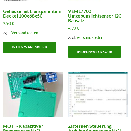
Gehäuse mit transparentem
VEML7700
Deckel 100x68x50
Umgebunslichtsensor I2C
Bausatz
9,90
€
4,90
€
zzgl.
Versandkosten
zzgl.
Versandkosten
IN DEN WARENKORB
IN DEN WARENKORB
MQTT- Kapazitiver
Zisternen Steuerung,
Regensensor HV2
Arduino Sourcecode HV1