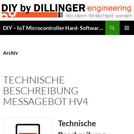
Zum
Inhalt
springen
Suchen
DIY – IoT Microcontroller Hard- Software Development
PRIMÄR
MENÜ
Archiv
TECHNISCHE
BESCHREIBUNG
MESSAGEBOT HV4
Technische