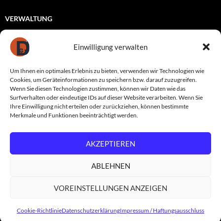
VERWALTUNG
Registrieren
Einwilligung verwalten
Anmelden
Um Ihnen ein optimales Erlebnis zu bieten, verwenden wir Technologien wie
Eintrags-Feed
Cookies, um Geräteinformationen zu speichern bzw. darauf zuzugreifen.
Wenn Sie diesen Technologien zustimmen, können wir Daten wie das
Kommentar-Feed
Surfverhalten oder eindeutige IDs auf dieser Website verarbeiten. Wenn Sie
Ihre Einwilligung nicht erteilen oder zurückziehen, können bestimmte
WordPress.org
Merkmale und Funktionen beeinträchtigt werden.
AKZEPTIEREN
Datenschutzerklärung
Stolz präsentiert von WordPress
ABLEHNEN
VOREINSTELLUNGEN ANZEIGEN
Cookie-Richtlinie
Datenschutzerklärung
Impressum / Haftungsausschluss