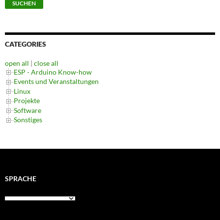
SUCHEN
CATEGORIES
open all
|
close all
ESP - Arduino Know-how
Events und Veranstaltungen
Linux
Projekte
Software
Sonstiges
SPRACHE