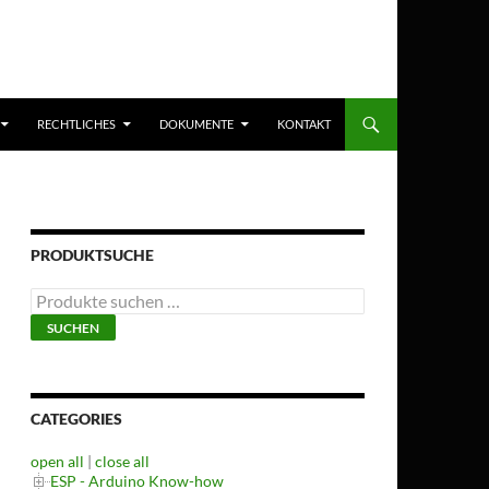
RECHTLICHES
DOKUMENTE
KONTAKT
PRODUKTSUCHE
Suchen
nach:
SUCHEN
CATEGORIES
open all
|
close all
ESP - Arduino Know-how