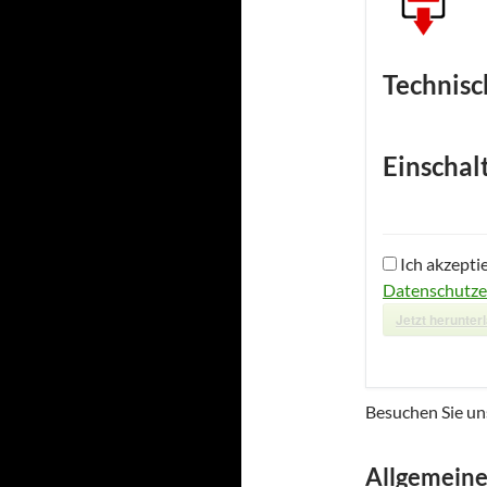
Technisc
Einschal
Ich akzepti
Datenschutze
Jetzt herunter
Besuchen Sie u
Allgemeine