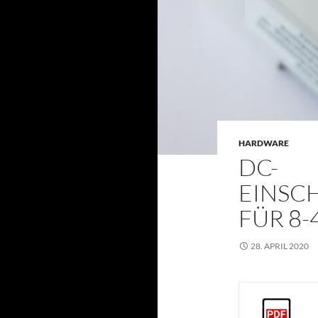
HARDWARE
DC-
EINSC
FÜR 8-
28. APRIL 2020