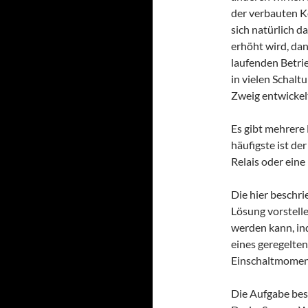
der verbauten K
sich natürlich d
erhöht wird, dan
laufenden Betri
in vielen Schal
Zweig entwickel
Es gibt mehrere
häufigste ist de
Relais oder eine
Die hier beschri
Lösung vorstell
werden kann, ind
eines geregelte
Einschaltmoment
Die Aufgabe best