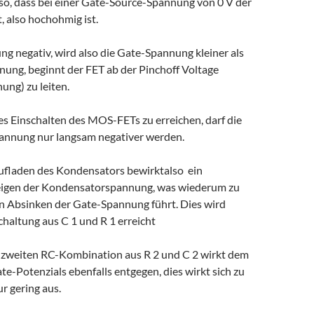
 so, dass bei einer Gate-Source-Spannung von 0 V der
t, also hochohmig ist.
g negativ, wird also die Gate-Spannung kleiner als
nung, beginnt der FET ab der Pinchoff Voltage
ung) zu leiten.
s Einschalten des MOS-FETs zu erreichen, darf die
annung nur langsam negativer werden.
fladen des Kondensators bewirktalso ein
eigen der Kondensatorspannung, was wiederum zu
 Absinken der Gate-Spannung führt. Dies wird
haltung aus C 1 und R 1 erreicht
r zweiten RC-Kombination aus R 2 und C 2 wirkt dem
e-Potenzials ebenfalls entgegen, dies wirkt sich zu
r gering aus.