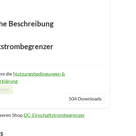
he Beschreibung
tstrombegrenzer
ere die
Nutzungsbedingungen &
rklärung
laden!
504
Downloads
nseren Shop
DC-Einschaltstrombegrenzer
s