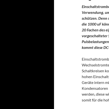
Einschaltstromb
Verwendung, um
schützen. Denn 
die 1000 uF kön
20 Fachen des e
vorgeschalteter
Pulsbelastungen
kommt diese DC-
Einschaltstrombe
Wechselstromtec
Schaltkreisen k
hohen Einschalts
Geräte intern m
Kondensatoren i
werden, diese w
somit für die ho