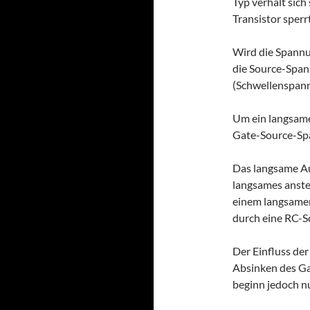
Typ verhält sich
Transistor sperr
Wird die Spannun
die Source-Span
(Schwellenspann
Um ein langsame
Gate-Source-Sp
Das langsame Au
langsames anst
einem langsamen
durch eine RC-Sc
Der Einfluss de
Absinken des Gat
beginn jedoch nu