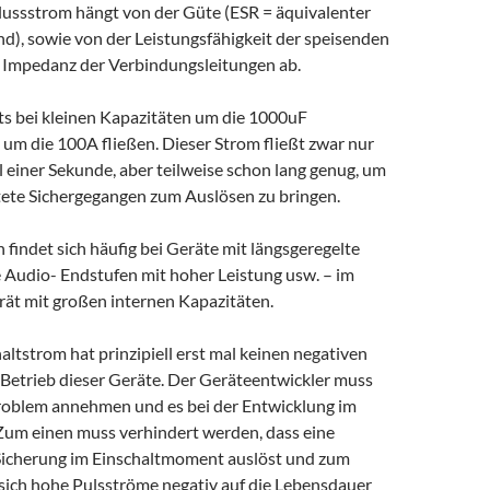
ussstrom hängt von der Güte (ESR = äquivalenter
d), sowie von der Leistungsfähigkeit der speisenden
 Impedanz der Verbindungsleitungen ab.
ts bei kleinen Kapazitäten um die 1000uF
um die 100A fließen. Dieser Strom fließt zwar nur
l einer Sekunde, aber teilweise schon lang genug, um
ltete Sichergegangen zum Auslösen zu bringen.
 findet sich häufig bei Geräte mit längsgeregelte
 Audio- Endstufen mit hoher Leistung usw. – im
rät mit großen internen Kapazitäten.
altstrom hat prinzipiell erst mal keinen negativen
 Betrieb dieser Geräte. Der Geräteentwickler muss
roblem annehmen und es bei der Entwicklung im
Zum einen muss verhindert werden, dass eine
Sicherung im Einschaltmoment auslöst und zum
sich hohe Pulsströme negativ auf die Lebensdauer