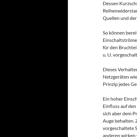
Dessen Kurzschl
Reihenwiderstan
Quellen und der
So können berei
Einschaltströme 
für den Bruchtei
u. U. vorgescha
Dieses Verhalten
Netzgeräten wie
Prinzip jedes Ge
Ein hoher Einsch
Einfluss auf den
sich aber dem P
Auge behalten. 
vorgeschaltete 
anderen wirken 