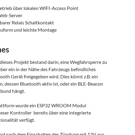
etrieb über lokalen WIFI-Access Point
 Web-Server
arer Relais Schaltkontakt
uform und leichte Montage
nes
dieses Projekt bestand darin, eine Wegfahrsperre zu
über ein in der Nähe des Fahrzeugs befindliches
oth Gerät freigegeben wird. Dies könnt z.B. ein
n, dessen Bluetooth aktiv ist, oder ein BLE-Beacon
lbund hängt.
lattform wurde ein ESP32 WROOM Modul
eser Kontroller bereits über eine integrierte
onalität verfügt.
ird nach dem Einschalten der Zündung mit 12V aus