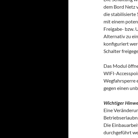
dem Bord Netz v
die stabilisiert
mit einem potent
Freigabe- bzw. 
Alternativ zu e
konfiguriert wer
Schalter freige
Das Modul öffne
WIFI-Accesspoin
Wegfahrsperre e
gegen einen unb
Wichtiger Hinwe
Eine Veränderun
Betriebserlaubn
Die Einbauarbei
durchgeführt we