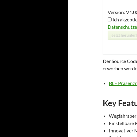
Version:
V1.0
Ich akzepti
Datenschutze
Jetzt herunter
Der Source Cod
erworben werde
BLE Präsenz
Key Feat
Wegfahrsperr
Einstellbare
Innovativer 