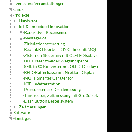
Events und Veranstaltungen
Linux
Projekte
Hardware
IoT & Embedded Innovation
Kapazitiver Regensensor
MessageBot
Zirkulationssteuerung
Reolink® Doorbell DIY Chime mit MQTT
Zisternen Steuerung mit OLED-Display und MQTT
BLE Präsenzmelder Wegfahrsperre
SML to S0 Konverter mit OLED-Display und MQTT
RFID-Kaffeekasse mit Nextion Display
MQTT-Smartes Garagentor
IOT – Wetterstation
Pressuresensor Druckmessung
Timekeeper, Zeitmessung mit Großdisplay und App
Dash Button Bestellsystem
Zeitmessungen
Software
Sonstiges