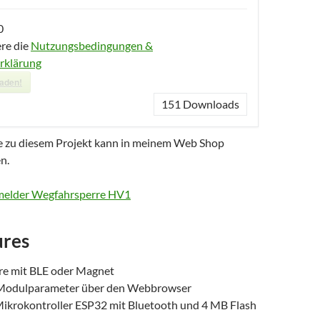
0
ere die
Nutzungsbedingungen &
rklärung
laden!
151
Downloads
e zu diesem Projekt kann in meinem Web Shop
n.
melder Wegfahrsperre HV1
ures
e mit BLE oder Magnet
 Modulparameter über den Webbrowser
Mikrokontroller ESP32 mit Bluetooth und 4 MB Flash