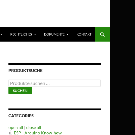
RECHTLICHES
DOKUMENTE
KONTAKT
PRODUKTSUCHE
Suchen
nach:
SUCHEN
CATEGORIES
open all
|
close all
ESP - Arduino Know-how