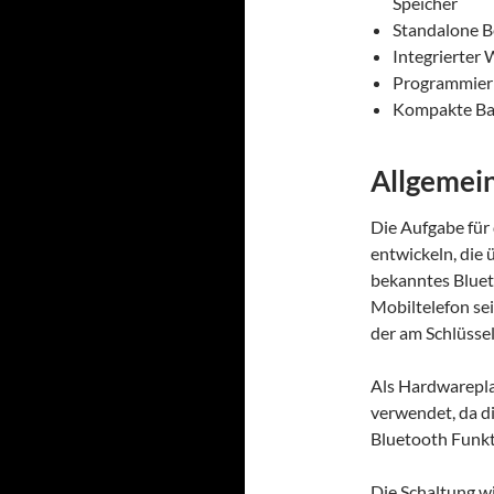
Speicher
Standalone B
Integrierter
Programmierb
Kompakte Ba
Allgemei
Die Aufgabe für 
entwickeln, die 
bekanntes Blueto
Mobiltelefon sei
der am Schlüsse
Als Hardwarep
verwendet, da di
Bluetooth Funkti
Die Schaltung w