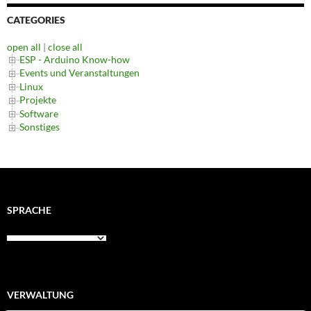
CATEGORIES
open all
|
close all
ESP - Arduino Know-how
Events und Veranstaltungen
Linux
Projekte
Software
Sonstiges
SPRACHE
VERWALTUNG