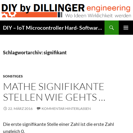
Zum
Inhalt
springen
Suchen
DIY – IoT Microcontroller Hard- Software Development
PRIMÄR
MENÜ
Schlagwortarchiv: signifikant
SONSTIGES
MATHE SIGNIFIKANTE
STELLEN WIE GEHTS …
22. MÄRZ 2016
KOMMENTAR HINTERLASSEN
Die erste signifikante Stelle einer Zahl ist die erste Zahl
ungleich 0.