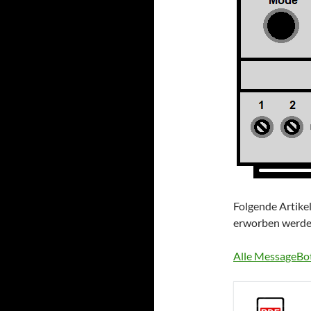
Folgende Artike
erworben werde
Alle MessageBo