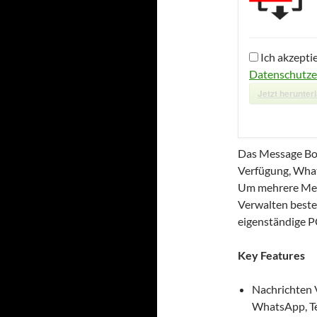
Ich akzepti
Datenschutze
Jetzt herunter
Das Message Bot
Verfügung, What
Um mehrere Mess
Verwalten beste
eigenständige P
Key Features
Nachrichten 
WhatsApp, Te