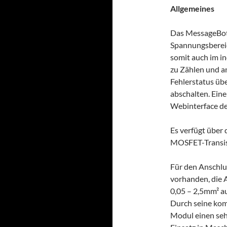
Allgemeines
Das MessageBot
Spannungsbereic
somit auch im i
zu Zählen und a
Fehlerstatus übe
abschalten. Eine
Webinterface de
Es verfügt über
MOSFET-Transis
Für den Anschl
vorhanden, die 
0,05 – 2,5mm² 
Durch seine kom
Modul einen sehr