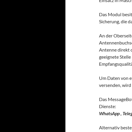
Einsatz in Masch
Das Modul besit
Sicherung, die 
An der Oberseit
Antennenbuchse.
Antenne direkt 
geeignete Stell
Empfangsqualitä
Um Daten von ei
versenden, wird
Das MessageBot
Dienste:
WhatsApp , Tele
Alternativ beste