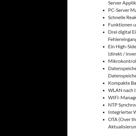
Server Appli
PC-Server M
Schnelle Rea
Funktionen u
Drei digital 
Fehlereingang
Ein High-Sid
(direkt / inve
Mikrokontrol
Datenspeiche
Datenspeich
Kompakte Ba
WLAN nach I
WIFI-Manag
NTP Synchron
Integrierter
OTA (Over th
Aktualisieru