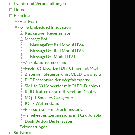
Events und Veranstaltungen
Linux
Projekte
Hardware
IoT & Embedded Innovation
Kapazitiver Regensensor
MessageBot
MessageBot Rail Modul HV4
MessageBot Rail Modul HV3
MessageBot Modul HV1
Zirkulationssteuerung
Reolink® Doorbell DIY Chime mit MQTT
Zisternen Steuerung mit OLED-Display und MQTT
BLE Präsenzmelder Wegfahrsperre
SML to S0 Konverter mit OLED-Display und MQTT
RFID-Kaffeekasse mit Nextion Display
MQTT-Smartes Garagentor
IOT – Wetterstation
Pressuresensor Druckmessung
Timekeeper, Zeitmessung mit Großdisplay und App
Dash Button Bestellsystem
Zeitmessungen
Software