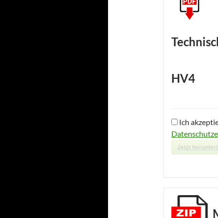
Technisc
HV4
Ich akzepti
Datenschutze
Jetzt herunter