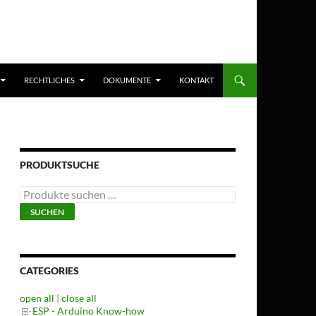
RECHTLICHES
DOKUMENTE
KONTAKT
PRODUKTSUCHE
Suchen
nach:
SUCHEN
CATEGORIES
open all
|
close all
ESP - Arduino Know-how