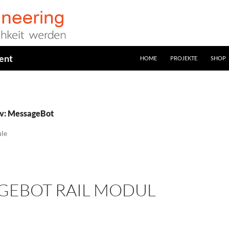
ent
HOME
PROJEKTE
SHOP
iv: MessageBot
le
GEBOT RAIL MODUL