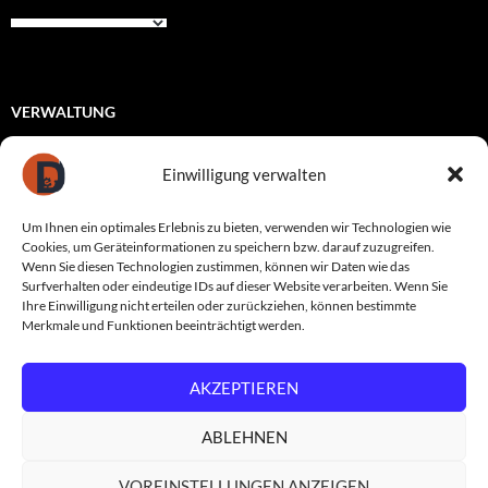
VERWALTUNG
Registrieren
Einwilligung verwalten
Anmelden
Um Ihnen ein optimales Erlebnis zu bieten, verwenden wir Technologien wie
Eintrags-Feed
Cookies, um Geräteinformationen zu speichern bzw. darauf zuzugreifen.
Wenn Sie diesen Technologien zustimmen, können wir Daten wie das
Kommentar-Feed
Surfverhalten oder eindeutige IDs auf dieser Website verarbeiten. Wenn Sie
Ihre Einwilligung nicht erteilen oder zurückziehen, können bestimmte
WordPress.org
Merkmale und Funktionen beeinträchtigt werden.
AKZEPTIEREN
Datenschutzerklärung
Stolz präsentiert von WordPress
ABLEHNEN
VOREINSTELLUNGEN ANZEIGEN