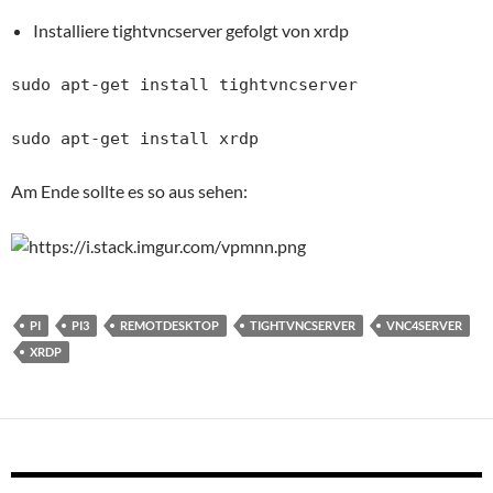
Installiere tightvncserver gefolgt von xrdp
sudo apt-get install tightvncserver
sudo apt-get install xrdp
Am Ende sollte es so aus sehen:
PI
PI3
REMOTDESKTOP
TIGHTVNCSERVER
VNC4SERVER
XRDP