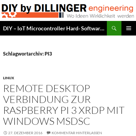
Zum
Inhalt
springen
Suchen
DIY – IoT Microcontroller Hard- Software Development
PRIMÄR
MENÜ
Schlagwortarchiv: PI3
LINUX
REMOTE DESKTOP
VERBINDUNG ZUR
RASPBERRY PI 3 XRDP MIT
WINDOWS MSDSC
27. DEZEMBER 2016
KOMMENTAR HINTERLASSEN