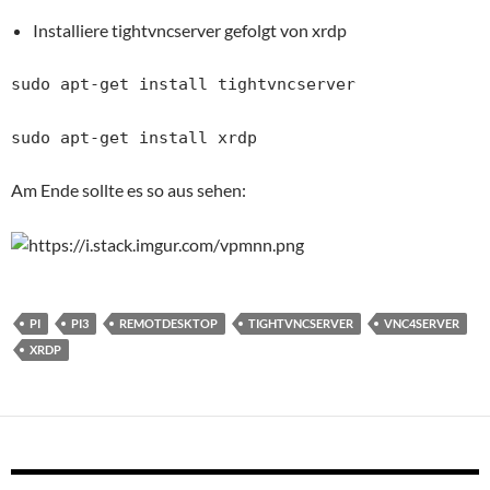
Installiere tightvncserver gefolgt von xrdp
sudo apt-get install tightvncserver
sudo apt-get install xrdp
Am Ende sollte es so aus sehen:
PI
PI3
REMOTDESKTOP
TIGHTVNCSERVER
VNC4SERVER
XRDP