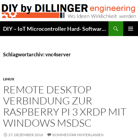
Zum
Inhalt
springen
Suchen
DIY – IoT Microcontroller Hard- Software Development
PRIMÄR
MENÜ
Schlagwortarchiv: vnc4server
LINUX
REMOTE DESKTOP
VERBINDUNG ZUR
RASPBERRY PI 3 XRDP MIT
WINDOWS MSDSC
27. DEZEMBER 2016
KOMMENTAR HINTERLASSEN