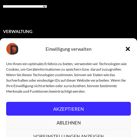
VERWALTUNG
Registrieren
Einwilligung verwalten
Anmelden
Um Ihnen ein optimales Erlebnis zu bieten, verwenden wir Technologien wie
Eintrags-Feed
Cookies, um Geräteinformationen zu speichern bzw. darauf zuzugreifen.
Wenn Sie diesen Technologien zustimmen, können wir Daten wie das
Kommentar-Feed
Surfverhalten oder eindeutige IDs auf dieser Website verarbeiten. Wenn Sie
Ihre Einwilligung nicht erteilen oder zurückziehen, können bestimmte
WordPress.org
Merkmale und Funktionen beeinträchtigt werden.
AKZEPTIEREN
Datenschutzerklärung
Stolz präsentiert von WordPress
ABLEHNEN
VOREINSTELLUNGEN ANZEIGEN