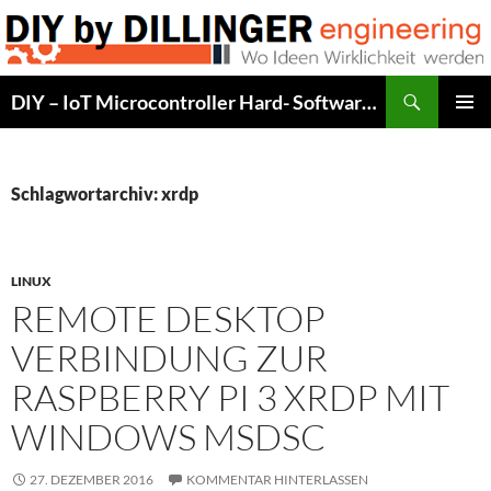
Zum
Inhalt
springen
Suchen
DIY – IoT Microcontroller Hard- Software Development
PRIMÄR
MENÜ
Schlagwortarchiv: xrdp
LINUX
REMOTE DESKTOP
VERBINDUNG ZUR
RASPBERRY PI 3 XRDP MIT
WINDOWS MSDSC
27. DEZEMBER 2016
KOMMENTAR HINTERLASSEN