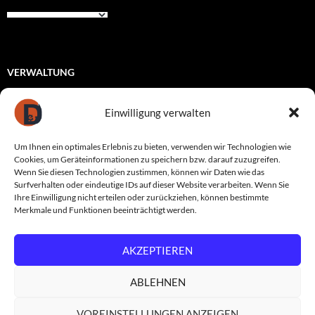
VERWALTUNG
Registrieren
Einwilligung verwalten
Anmelden
Um Ihnen ein optimales Erlebnis zu bieten, verwenden wir Technologien wie
Eintrags-Feed
Cookies, um Geräteinformationen zu speichern bzw. darauf zuzugreifen.
Wenn Sie diesen Technologien zustimmen, können wir Daten wie das
Kommentar-Feed
Surfverhalten oder eindeutige IDs auf dieser Website verarbeiten. Wenn Sie
Ihre Einwilligung nicht erteilen oder zurückziehen, können bestimmte
WordPress.org
Merkmale und Funktionen beeinträchtigt werden.
AKZEPTIEREN
Datenschutzerklärung
Stolz präsentiert von WordPress
ABLEHNEN
VOREINSTELLUNGEN ANZEIGEN