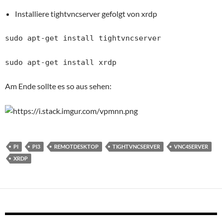
Installiere tightvncserver gefolgt von xrdp
sudo apt-get install tightvncserver
sudo apt-get install xrdp
Am Ende sollte es so aus sehen:
PI
PI3
REMOTDESKTOP
TIGHTVNCSERVER
VNC4SERVER
XRDP