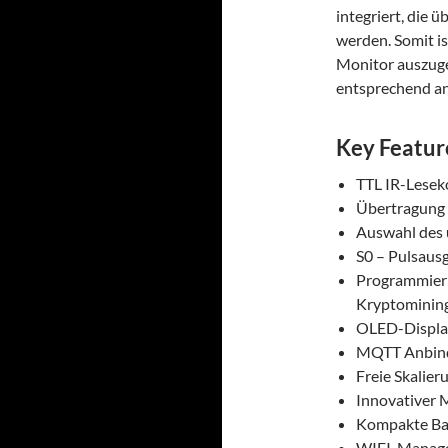
integriert, die 
werden. Somit is
Monitor auszuge
entsprechend a
Key Featur
TTL IR-Lesek
Übertragung d
Auswahl des 
S0 – Pulsaus
Programmierb
Kryptominin
OLED-Displa
MQTT Anbin
Freie Skalier
Innovativer 
Kompakte Ba
WIFI-Manager