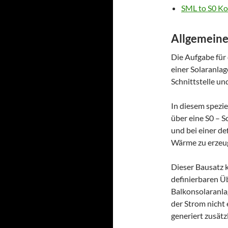
SML to S0 Ko
Allgemeine
Die Aufgabe für 
einer Solaranlag
Schnittstelle un
In diesem spezie
über eine S0 – S
und bei einer de
Wärme zu erzeu
Dieser Bausatz 
definierbaren Üb
Balkonsolaranla
der Strom nicht
generiert zusät