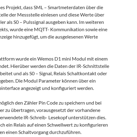
ses Projekt, dass SML – Smartmeterdaten über die
telle der Messstelle einlesen und diese Werte über
er als S0 – Pulssignal ausgeben kann. Im weiteren
jekts, wurde eine MQTT- Kommunikation sowie eine
eige hinzugefügt, um die ausgelesenen Werte
attform wurde ein Wemos D1 mini Modul mit einem
et. Hierüber werden die Daten der IR-Schnittstelle
beitet und als S0 – Signal, Relais Schaltkontakt oder
geben. Die Modul Parameter können über ein
interface angezeigt und konfiguriert werden.
 möglich den Zähler Pin Code zu speichern und bei
er zu übertragen, vorausgesetzt der vorhandene
verwendete IR-Schreib- Lesekopf unterstützen dies.
ich ein Relais auf einen Schwellwert zu konfigurieren
en einen Schaltvorgang durchzuführen.