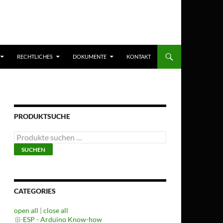
RECHTLICHES
DOKUMENTE
KONTAKT
PRODUKTSUCHE
Suchen
nach:
SUCHEN
CATEGORIES
open all
|
close all
ESP - Arduino Know-how