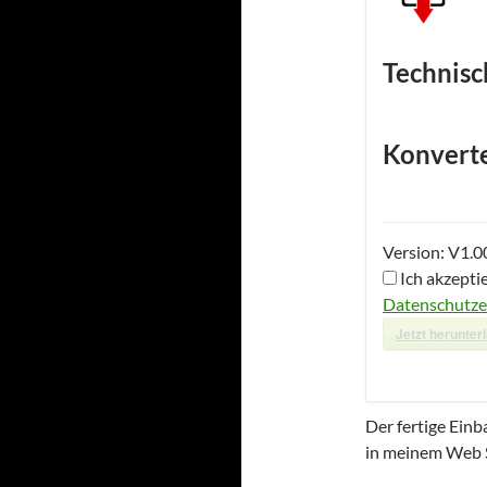
Technisc
Konvert
Version:
V1.0
Ich akzepti
Datenschutze
Jetzt herunter
Der fertige Ein
in meinem Web 