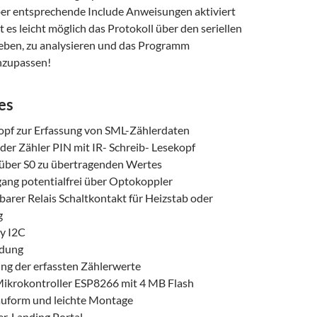
über entsprechende Include Anweisungen aktiviert
t es leicht möglich das Protokoll über den seriellen
ben, zu analysieren und das Programm
nzupassen!
es
opf zur Erfassung von SML-Zählerdaten
er Zähler PIN mit IR- Schreib- Lesekopf
über S0 zu übertragenden Wertes
gang potentialfrei über Optokoppler
arer Relais Schaltkontakt für Heizstab oder
g
y I2C
dung
ung der erfassten Zählerwerte
Mikrokontroller ESP8266 mit 4 MB Flash
uform und leichte Montage
, Landing Portal