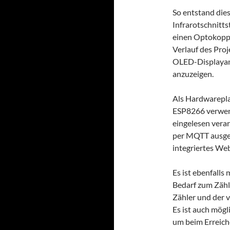
So entstand die
Infrarotschnitts
einen Optokoppl
Verlauf des Pro
OLED-Displayanz
anzuzeigen.
Als Hardwarepl
ESP8266 verwend
eingelesen verar
per MQTT ausge
integriertes Web
Es ist ebenfalls
Bedarf zum Zähl
Zähler und der 
Es ist auch mögl
um beim Erreich