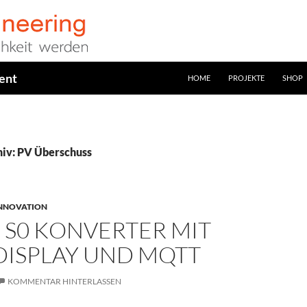
ent
HOME
PROJEKTE
SHOP
iv: PV Überschuss
INNOVATION
 S0 KONVERTER MIT
DISPLAY UND MQTT
KOMMENTAR HINTERLASSEN