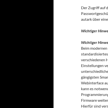
Der Zugriff auf 
Passwortgeschüt
autark über eine
Wichtiger Hinwe
Wichtiger Hinwe
Beim modernen 
standardisierte
verschiedenen H
Einstellungen v
unterschiedlich
gängigsten Smar
Webinterface au
kann es notwendi
Programmierung 
Firmware weite
Hierfür sind ve